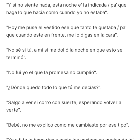
"Y si no siente nada, esta noche e' la indicada / pa’ que
haga lo que hacía como cuando yo no estaba".
"Hoy me puse el vestido ese que tanto te gustaba / pa'
que cuando este en frente, me lo digas en la cara".
"No sé si tú, a mí sí me dolió la noche en que esto se
terminó".
"No fui yo el que la promesa no cumplió".
"¿Dónde quedo todo lo que tú me decías?".
"Salgo a ver si corro con suerte, esperando volver a
verte".
"Bebé, no me explico como me cambiaste por ese tipo".
"Yo a ti te lo hago rico y hasta los vecinos se quejan de lo'