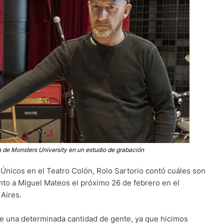
a de Monsters University en un estudio de grabación
l Únicos en el Teatro Colón, Rolo Sartorio contó cuáles son
nto a Miguel Mateos el próximo 26 de febrero en el
Aires.
de una determinada cantidad de gente, ya que hicimos