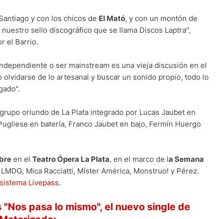
antiago y con los chicos de
El Mató
, y con un montón de
uestro sello discográfico que se llama Discos Laptra",
r el Barrio.
independiente o ser mainstream es una vieja discusión en el
 olvidarse de lo artesanal y buscar un sonido propio, todo lo
gado".
 grupo oriundo de La Plata integrado por Lucas Jaubet en
Pugliese en batería, Franco Jaubet en bajo, Fermín Huergo
bre
en el
Teatro Ópera La Plata
, en el marco de l
a Semana
LMDG, Mica Racciatti, Míster América, Monstruo! y Pérez.
sistema Livepass
.
"Nos pasa lo mismo", el nuevo single de