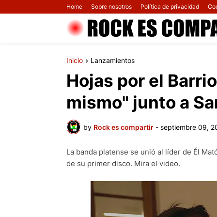
Home
Sobre nosotros
Política de privacidad
Co
Inicio
Lanzamientos
Hojas por el Barri
mismo" junto a Sa
by
Rock es compartir
-
septiembre 09, 2
La banda platense se unió al líder de Él Ma
de su primer disco. Mira el video.