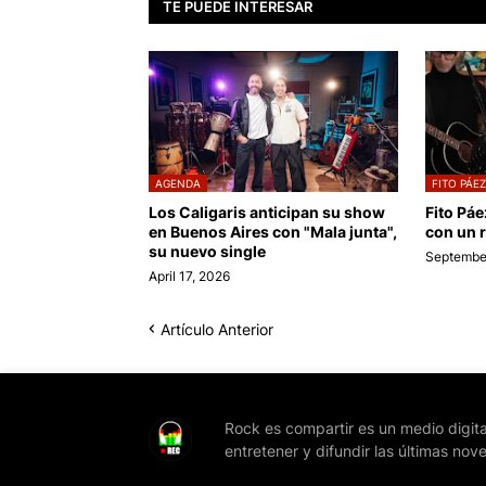
TE PUEDE INTERESAR
AGENDA
FITO PÁEZ
Los Caligaris anticipan su show
Fito Páe
en Buenos Aires con "Mala junta",
con un r
su nuevo single
September
April 17, 2026
Artículo Anterior
Rock es compartir es un medio digita
entretener y difundir las últimas nov