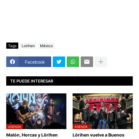
Tags
Lorihen
México
Facebook
TE PUEDE INTERESAR
AGENDA
AGENDA
Malón, Horcas y Lörihen
Lörihen vuelve a Buenos