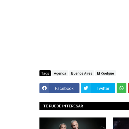
Tags
Agenda
Buenos Aires
El Kuelgue
Facebook
Twitter
TE PUEDE INTERESAR