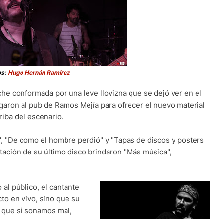
os:
Hugo Hernán Ramirez
he conformada por una leve llovizna que se dejó ver en el
garon al pub de Ramos Mejía para ofrecer el nuevo material
riba del escenario.
", "De como el hombre perdió" y "Tapas de discos y posters
entación de su último disco brindaron "Más música",
 al público, el cantante
to en vivo, sino que su
í que si sonamos mal,