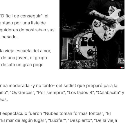
ifícil de conseguir", el
ntado por una lista de
seguidores demostraban sus
s pesado.
la vieja escuela del amor,
 de una joven, el grupo
e desató un gran pogo
ínea moderada -y no tanto- del setlist que preparó para la
o", "Os Garcas", "Por siempre", "Los lados B", "Calabacita" y
eos.
del espectáculo fueron "Nubes toman formas tontas", "El
El mar de algún lugar", "Lucifer", "Despierto", "De la vieja