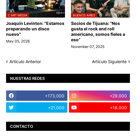
C ART MEDIA
BUENOS AIRES
Joaquín Levinton: "Estamos
Socios de Tijuana: “Nos
preparando un disco
gusta el rock and roll
nuevo"
americano, somos fieles a
eso”
May 05, 2026
November 07, 2025
Artículo Anterior
Artículo Siguiente
NUESTRAS REDES
+173.000
+29.000
+21.000
+18.000
CONTACTO