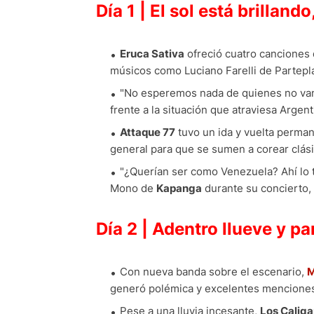
Día 1 | El sol está brilland
Eruca Sativa
ofreció cuatro canciones d
músicos como Luciano Farelli de Partepl
"No esperemos nada de quienes no van 
frente a la situación que atraviesa Argen
Attaque 77
tuvo un ida y vuelta perman
general para que se sumen a corear clási
"¿Querían ser como Venezuela? Ahí lo t
Mono de
Kapanga
durante su concierto,
Día 2 | Adentro llueve y p
Con nueva banda sobre el escenario,
M
generó polémica y excelentes menciones a
Pese a una lluvia incesante,
Los Caliga