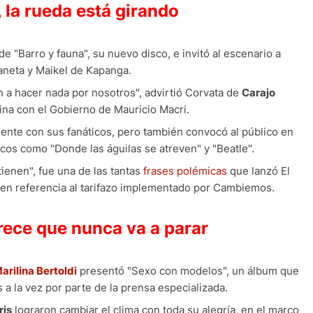
o, la rueda está girando
e "Barro y fauna", su nuevo disco, e invitó al escenario a
aneta y Maikel de Kapanga.
a hacer nada por nosotros", advirtió Corvata de
Carajo
tina con el Gobierno de Mauricio Macri.
ente con sus fanáticos, pero también convocó al público en
cos como "Donde las águilas se atreven" y "Beatle".
ienen", fue una de las tantas
frases polémicas
que lanzó El
 en referencia al tarifazo implementado por Cambiemos.
arece que nunca va a parar
arilina Bertoldi
presentó "Sexo con modelos", un álbum que
 la vez por parte de la prensa especializada.
ris
lograron cambiar el clima con toda su alegría, en el marco