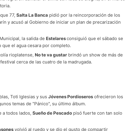
toria.
aque 77,
Salta La Banca
pidió por la reincorporación de los
n y acusó al Gobierno de iniciar un plan de precarización
 Municipal, la salida de
Estelares
consiguió que el sábado se
do que el agua cesara por completo.
lía rioplatense,
No te va gustar
brindó un show de más de
festival cerca de las cuatro de la madrugada.
las, Toti Iglesias y sus
Jóvenes Pordioseros
ofrecieron los
unos temas de "Pánico", su último álbum.
e a todos lados,
Sueño de Pescado
pisó fuerte con tan solo
asones
volvió al ruedo y se dio el gusto de compartir