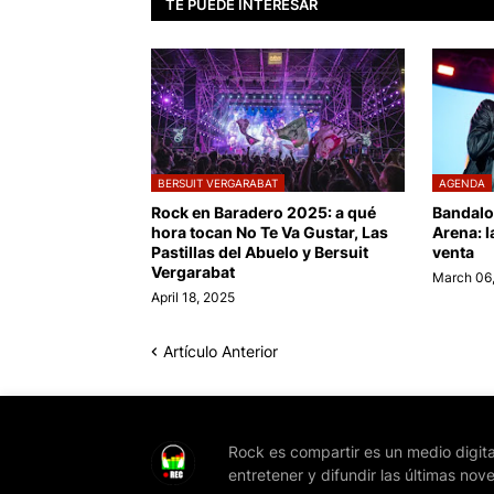
TE PUEDE INTERESAR
BERSUIT VERGARABAT
AGENDA
Rock en Baradero 2025: a qué
Bandalo
hora tocan No Te Va Gustar, Las
Arena: l
Pastillas del Abuelo y Bersuit
venta
Vergarabat
March 06
April 18, 2025
Artículo Anterior
Rock es compartir es un medio digita
entretener y difundir las últimas nov