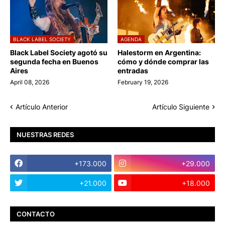
BLACK LABEL SOCIETY
AGENDA
Black Label Society agotó su
Halestorm en Argentina:
segunda fecha en Buenos
cómo y dónde comprar las
Aires
entradas
April 08, 2026
February 19, 2026
Artículo Anterior
Artículo Siguiente
NUESTRAS REDES
+173.000
+29.000
+21.000
+18.000
CONTACTO