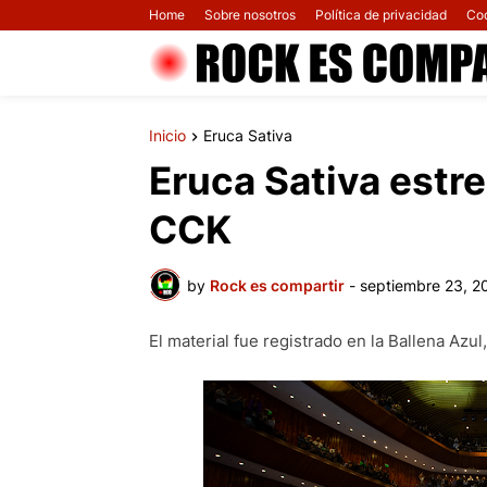
Home
Sobre nosotros
Política de privacidad
Co
Inicio
Eruca Sativa
Eruca Sativa estre
CCK
by
Rock es compartir
-
septiembre 23, 2
El material fue registrado en la Ballena Az