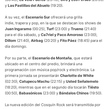
y
Las Pastillas del Abuelo
(19:20).
A su vez, el
Escenario Sur
ofrecerá una grilla
indie, trapera y pop, en la que se destacan los shows de
Juan Ingaramo
(00:25),
Turf
(23:00) y
Trueno
(21:40)
para el día sábado, y
Ca7riel y Paco Amoroso
(23:00),
Dillom
(21:40),
Airbag
(20:20) y
Fito Páez
(18:45) para el
día domingo.
Por su parte, el
Escenario de Montaña
, que estará
ubicado en el centro del predio, brindará una
programación con música pop/rock y electrónica. La
primera jornada se presentarán
Charlotte de White
(02:30),
Catupecu Machu
(22:15) y
Usted Señalemelo
(18:20), mientras que en el segundo día tocarán
Tiësto
(00:50),
Babasónicos
(23:00) y
Bándalos Chinos
(19:50).
La nueva edición del Cosquín Rock será transmitida por