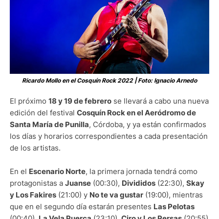
Ricardo Mollo en el Cosquín Rock 2022 | Foto: Ignacio Arnedo
El próximo
18 y 19 de febrero
se llevará a cabo una nueva
edición del festival
Cosquín Rock en el Aeródromo de
Santa María de Punilla
, Córdoba, y ya están confirmados
los días y horarios correspondientes a cada presentación
de los artistas.
En el
Escenario Norte
, la primera jornada tendrá como
protagonistas a
Juanse
(00:30),
Divididos
(22:30),
Skay
y Los Fakires
(21:00) y
No te va gustar
(19:00), mientras
que en el segundo día estarán presentes
Las Pelotas
(00:40),
La Vela Puerca
(23:10),
Ciro y Los Persas
(20:55)