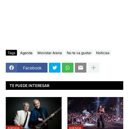
Tags
Agenda
Movistar Arena
No te va gustar
Noticias
Facebook
TE PUEDE INTERESAR
AGENDA
AGENDA