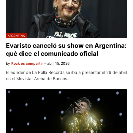
ARGENTINA
Evaristo canceló su show en Argentina:
qué dice el comunicado oficial
by
Rock es compartir
-
abril 15, 2026
El ex líder de La Polla Records se iba a presentar el 26 de abril
en el Movistar Arena de Buenos…