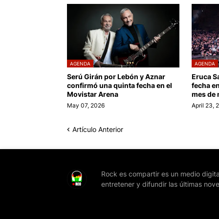
AGENDA
AGENDA
Serú Girán por Lebón y Aznar
Eruca S
confirmó una quinta fecha en el
fecha en
Movistar Arena
mes de
May 07, 2026
April 23, 
Artículo Anterior
Rock es compartir es un medio digita
entretener y difundir las últimas nov