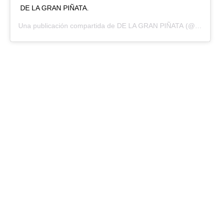
DE LA GRAN PIÑATA.
Una publicación compartida de
DE LA GRAN PIÑATA
(@dlgp_oficial) el