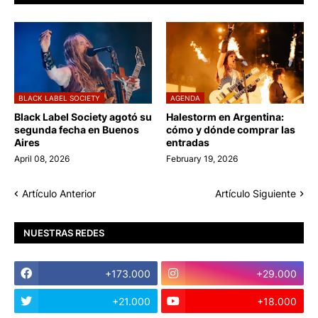
BLACK LABEL SOCIETY
AGENDA
Black Label Society agotó su
Halestorm en Argentina:
segunda fecha en Buenos
cómo y dónde comprar las
Aires
entradas
April 08, 2026
February 19, 2026
Artículo Anterior
Artículo Siguiente
NUESTRAS REDES
+173.000
+29.000
+21.000
+18.000