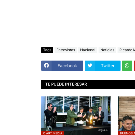
Tags
Entrevistas
Nacional
Noticias
Ricardo 
Facebook
Twitter
TE PUEDE INTERESAR
C ART MEDIA
BUENOS A