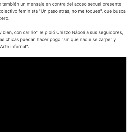
ió también un mensaje en contra del acoso sexual presente
olectivo feminista "Un paso atrás, no me toques", que busca
kero.
y bien, con cariño", le pidió Chizzo Nápoli a sus seguidores,
las chicas puedan hacer pogo "sin que nadie se zarpe" y
Arte infernal".